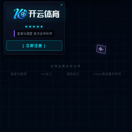
【乡村振兴 青春建功】BBIN宝盈集团用爱点亮文
山市2250名学生微心愿
一个书包、一套图书、一盒彩笔、一双鞋子……一