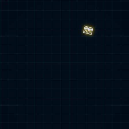
BBIN宝盈集团召开第四届“青马工
程”学员座谈会
10月16日，BBIN宝盈集团召开第四届“青
马工程”学员座谈会，深入学习贯彻习近
平新时代中国特色社会主义思想，贯彻落
实习近平总书记关于青年工作的重要思
想，进一步筑牢马克思主义信仰根基。
查看详情 >>
BBIN宝盈集团董事、党委副书记都兴开出
席会议，结合自身感悟与学员进行分享并
提出要求。会议指出，要从对世界发展的
影响、对中国发展的影响、对青年成长的
BBIN宝盈集团举办“创新赋能 青
影响多角度深刻认识学习马克思主义的重
年先行”青年科技创新讲堂
要意义，进一步坚定马克思主义信仰；要
深入学习习近平新时代中国特色社会主义
为深入学习贯彻习近平总书记关于青年工
思想，...
作的重要思想和关于科技创新的重要论
述，全面贯彻落实国务院国资委党委关于
深化青年创新创效活动的意见，组织动员
广大青年为公司实现高质量“上水平”贡献
查看详情 >>
青春智慧和力量，近日，BBIN宝盈集团先
后举办三期“创新赋能 青年先行”青年科技
创新讲堂。5名创新型青年突击队负责同