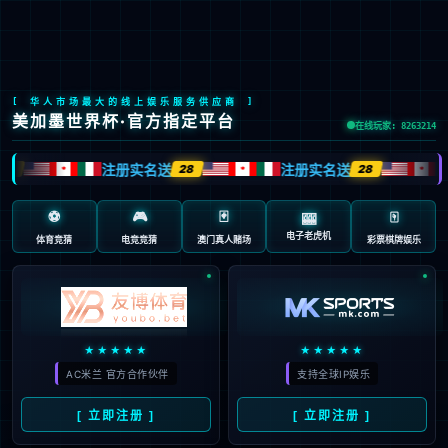
PARTY BUILDING
党的建设
党建动态
群团活动
职工风采
活力青春