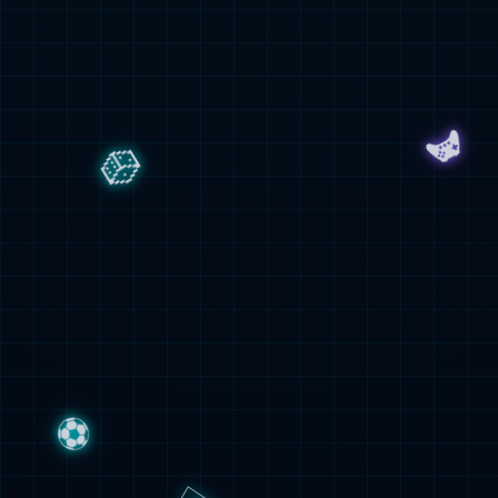
志和12名“青创杯”青年科技创新大赛优秀
【乡村振兴 青春建功】BBIN宝盈
成果负责同志作经验分享。分享人围绕学
集团用爱点亮文山市2250名学生
习贯彻习近平总书记重要讲话重要指示批
微心愿
示精神、...
一个书包、一套图书、一盒彩笔、一双鞋
子……一件件饱含BBIN宝盈集团职工关心
关爱的物品交到文山市孩子手中。“感谢
BBIN宝盈集团”“感谢叔叔阿姨”“我们会努
力学习”……一句句饱含感激之情和对未
查看详情 >>
来期望的话语响彻活动现场。为认真学习
贯彻习近平总书记关于青年工作的重要思
想和关于乡村振兴的重要论述，持续深化
乡村振兴青春建功行动，在BBIN宝盈集团
BBIN宝盈集团首届“青创杯”青年
党委的支持和指导下，BBIN宝盈集团团委
科技创新大赛圆满结束
积极与共青团文山市委员会联系，广泛征
集文山市困境留守学生的微心愿，...
6月13日，BBIN宝盈集团举办首届“青创
杯”青年科技创新大赛决赛，深入学习贯
彻习近平总书记关于青年工作的重要思想
和关于科技创新的重要论述，贯彻落实国
务院国资委党委《关于深化新时代新征程
查看详情 >>
中央企业青年创新创效活动的意见》和集